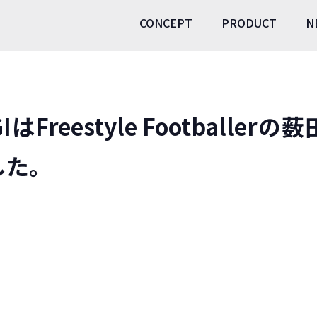
CONCEPT
PRODUCT
N
AGIはFreestyle Footbal
した。