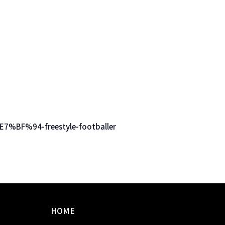
%BF%94-freestyle-footballer
HOME