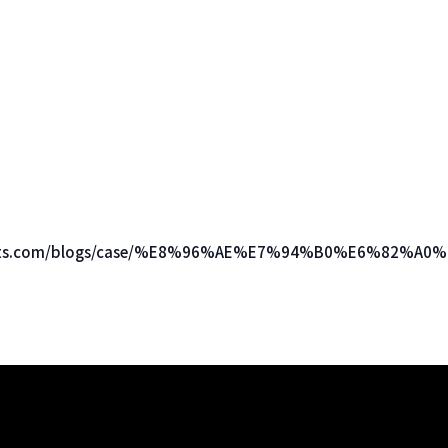
ducts.com/blogs/case/%E8%96%AE%E7%94%B0%E6%82%A0%E7